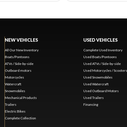
NEW VEHICLES
USED VEHICLES
All Our New Inventory
Complete Used Inventory
Boats/Pontoons
Used Boats/Pontoons
ATVs / Side-by-side
Used ATVs / Side-by-side
Outboard motors
Used Motorcycles / Scooter
Motorcycles
Used Snowmobiles
Watercraft
Used Watercraft
Snowmobiles
Used Outboard Motors
Mechanical Products
Used Trailers
Trailers
Financing
Electric Bikes
Complete Collection