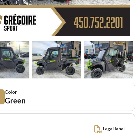
Color
Green
Legal label