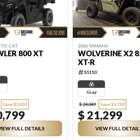
CTIC CAT
2026 YAMAHA
LER 800 XT
WOLVERINE X2 8
XT-R
S1110
Gray
Save $2,450
$ 24,049
Save $2,750
0,799
$ 21,299
VIEW FULL DETAILS
VIEW FULL DETAIL