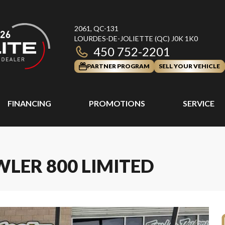
2061, QC-131
LOURDES-DE-JOLIETTE
(QC)
J0K 1K0
450 752-2201
PARTNER PROGRAM
SELL YOUR VEHICLE
FINANCING
PROMOTIONS
SERVICE
WLER 800 LIMITED