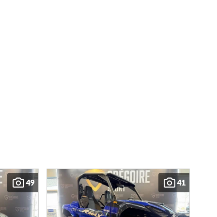
49
41