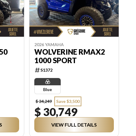
2026 YAMAHA
50
WOLVERINE RMAX2
1000 SPORT
S1372
Blue
$ 34,249
Save $3,500
$ 30,749
S
VIEW FULL DETAILS