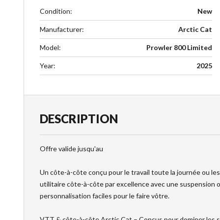
Condition
:
New
Manufacturer
:
Arctic Cat
Model
:
Prowler 800 Limited
Year
:
2025
DESCRIPTION
Offre valide jusqu'au
Un côte-à-côte conçu pour le travail toute la journée ou les
utilitaire côte-à-côte par excellence avec une suspension
personnalisation faciles pour le faire vôtre.
VTT & côte-à-côte Arctic Cat – Conçus pour dominer les s