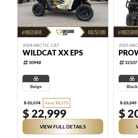
2024 ARCTIC CAT
2025 AR
WILDCAT XX EPS
PROW
30948
32107
Beige
Black
$ 31,574
Save $8,575
$ 23,249
$ 22,999
$ 2
VIEW FULL DETAILS