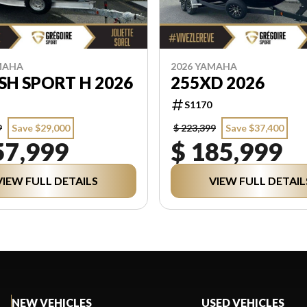
MAHA
2026 YAMAHA
FSH SPORT H 2026
255XD 2026
S1170
9
Save $29,000
$ 223,399
Save $37,400
57,999
$ 185,999
VIEW FULL DETAILS
VIEW FULL DETAIL
NEW VEHICLES
USED VEHICLES