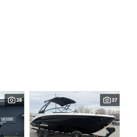
38
37