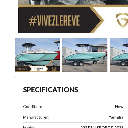
SPECIFICATIONS
Condition
:
New
Manufacturer
:
Yamaha
Model
:
222 FSH SPORT E 2026