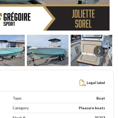
Legal label
Type
:
Boat
Category
:
Pleasure boats
Stock #
:
31213