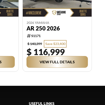
2026 YAMAHA
AR 250 2026
S1171
$ 140,399
Save $23,400
$ 116,999
S
VIEW FULL DETAILS
USEFUL LINKS