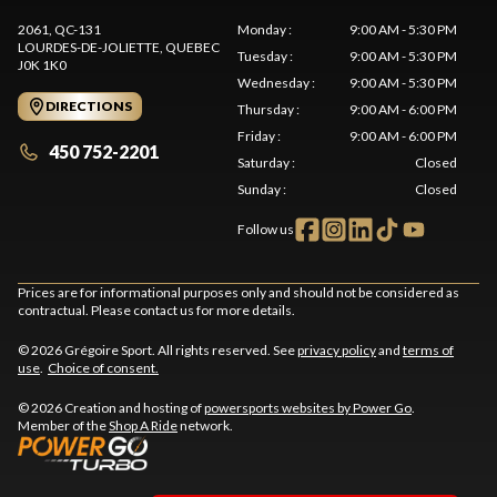
2061, QC-131
Monday
:
9:00 AM - 5:30 PM
LOURDES-DE-JOLIETTE
, QUEBEC
Tuesday
:
9:00 AM - 5:30 PM
J0K 1K0
Wednesday
:
9:00 AM - 5:30 PM
DIRECTIONS
Thursday
:
9:00 AM - 6:00 PM
Friday
:
9:00 AM - 6:00 PM
450 752-2201
Saturday
:
Closed
Sunday
:
Closed
Follow us
Prices are for informational purposes only and should not be considered as
contractual. Please contact us for more details.
© 2026 Grégoire Sport. All rights reserved. See
privacy policy
and
terms of
use
.
Choice of consent.
© 2026 Creation and hosting of
powersports websites by Power Go
.
Member of the
Shop A Ride
network.