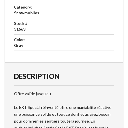
Category
:
Snowmobiles
Stock #
:
31663
Color
:
Gray
DESCRIPTION
Offre valide jusqu'au
Le EXT Special réinventé offre une maniabilité réactive
une puissance solide et tout ce dont vous avez besoin
pour dominer les sentiers toute la journée. En
exclusivité chez Arctic Cat le EXT Special est la seule