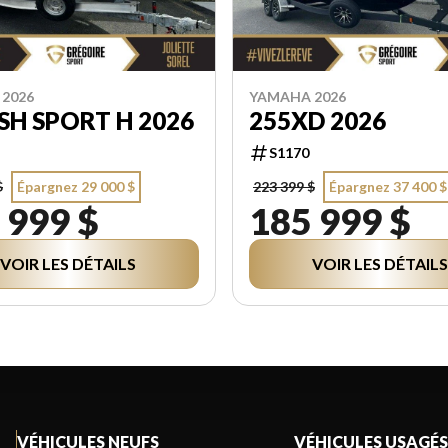
2026
YAMAHA 2026
FSH SPORT H 2026
255XD 2026
S1170
$
Épargnez 29 000 $
223 399 $
Épargnez 37 400 $
 999 $
185 999 $
VOIR LES DÉTAILS
VOIR LES DÉTAILS
VÉHICULES NEUFS
VÉHICULES USAGÉS