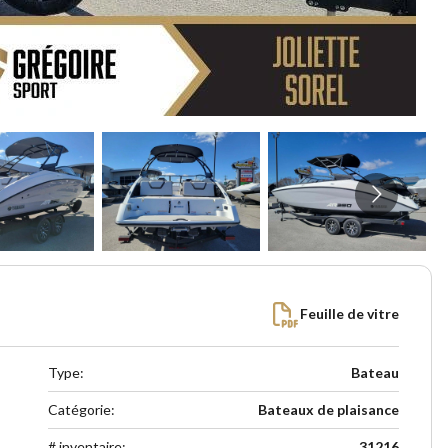
Feuille de vitre
Type
:
Bateau
Catégorie
:
Bateaux de plaisance
# inventaire
:
31216