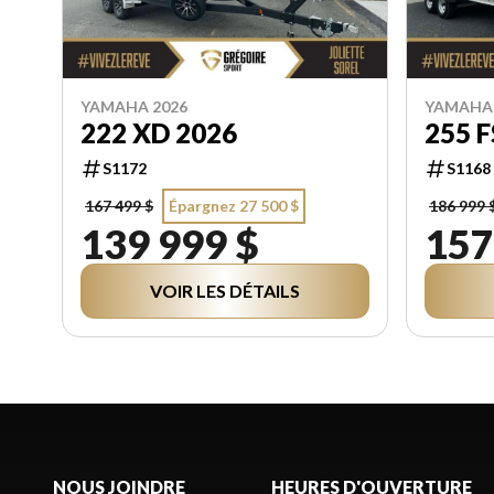
YAMAHA 2026
YAMAHA 
222 XD 2026
255 
S1172
S1168
167 499 $
Épargnez 27 500 $
186 999 
139 999 $
157
VOIR LES DÉTAILS
NOUS JOINDRE
HEURES D'OUVERTURE