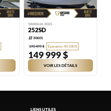
YAMAHA 2025
252SD
30601
190 499 $
Épargnez 40 500 $
149 999 $
VOIR LES DÉTAILS
LIENS UTILES