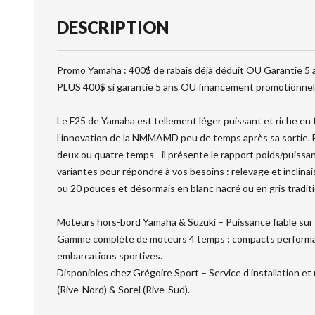
DESCRIPTION
Promo Yamaha : 400$ de rabais déjà déduit OU Garantie 5 a
PLUS 400$ si garantie 5 ans OU financement promotionnel
Le F25 de Yamaha est tellement léger puissant et riche en f
l’innovation de la NMMAMD peu de temps après sa sortie. E
deux ou quatre temps - il présente le rapport poids/puissan
variantes pour répondre à vos besoins : relevage et inclin
ou 20 pouces et désormais en blanc nacré ou en gris tradit
Moteurs hors-bord Yamaha & Suzuki – Puissance fiable sur 
Gamme complète de moteurs 4 temps : compacts performan
embarcations sportives.
Disponibles chez Grégoire Sport – Service d’installation et 
(Rive-Nord) & Sorel (Rive-Sud).