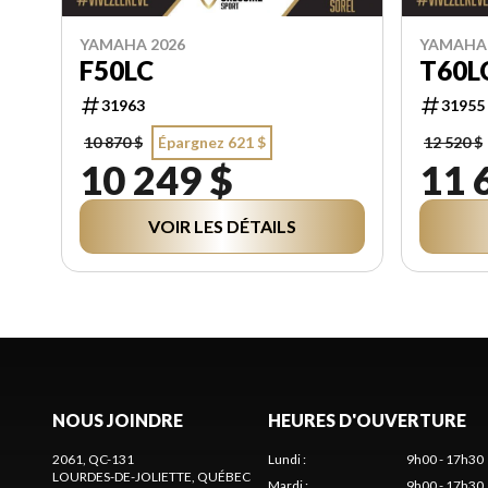
YAMAHA 2026
YAMAHA 
F50LC
T60L
31963
31955
10 870 $
Épargnez 621 $
12 520 $
10 249 $
11 
VOIR LES DÉTAILS
NOUS JOINDRE
HEURES D'OUVERTURE
2061, QC-131
Lundi
:
9h00 - 17h30
LOURDES-DE-JOLIETTE
, QUÉBEC
Mardi
:
9h00 - 17h30