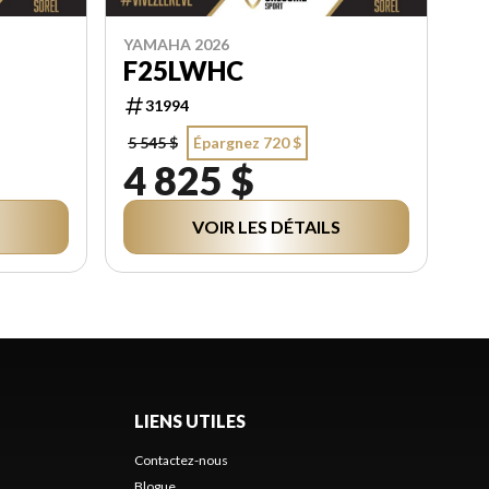
YAMAHA 2026
F25LWHC
31994
5 545 $
Épargnez 720 $
4 825 $
VOIR LES DÉTAILS
LIENS UTILES
Contactez-nous
Blogue