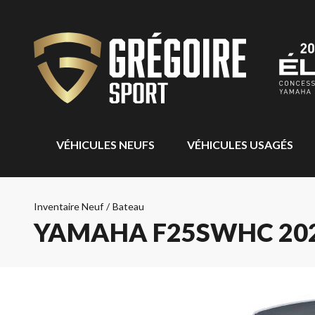
VÉHICULES NEUFS
VÉHICULES USAGÉS
Inventaire Neuf
/
Bateau
YAMAHA F25SWHC 20