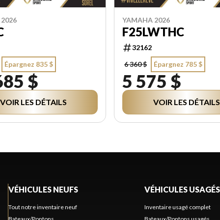
2026
YAMAHA 2026
C
F25LWTHC
32162
Épargnez 835 $
6 360 $
Épargnez 785 $
685 $
5 575 $
VOIR LES DÉTAILS
VOIR LES DÉTAILS
VÉHICULES NEUFS
VÉHICULES USAGÉS
Tout notre inventaire neuf
Inventaire usagé complet
Bateaux/Pontons
Bateaux/Pontons usagés