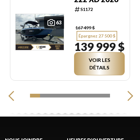
S1172
63
167 499 $
Épargnez 27 500 $
139 999 $
VOIR LES
DÉTAILS