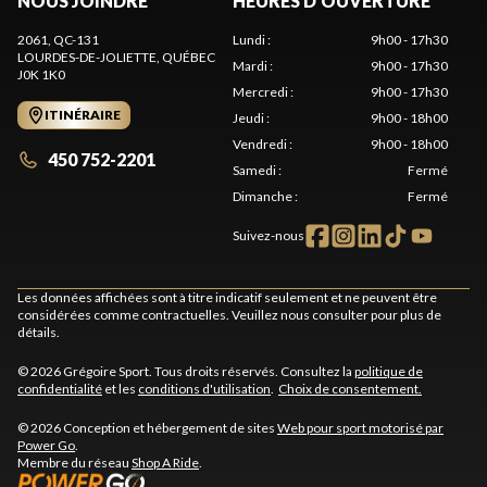
NOUS JOINDRE
HEURES D'OUVERTURE
2061, QC-131
Lundi
:
9h00 - 17h30
LOURDES-DE-JOLIETTE
, QUÉBEC
Mardi
:
9h00 - 17h30
J0K 1K0
Mercredi
:
9h00 - 17h30
ITINÉRAIRE
Jeudi
:
9h00 - 18h00
Vendredi
:
9h00 - 18h00
450 752-2201
Samedi
:
Fermé
Dimanche
:
Fermé
Suivez-nous
Les données affichées sont à titre indicatif seulement et ne peuvent être
considérées comme contractuelles. Veuillez nous consulter pour plus de
détails.
© 2026 Grégoire Sport. Tous droits réservés. Consultez la
politique de
confidentialité
et les
conditions d'utilisation
.
Choix de consentement.
© 2026 Conception et hébergement de sites
Web pour sport motorisé par
Power Go
.
Membre du réseau
Shop A Ride
.