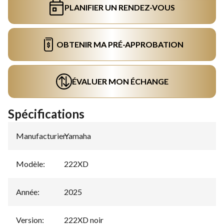
PLANIFIER UN RENDEZ-VOUS
OBTENIR MA PRÉ-APPROBATION
ÉVALUER MON ÉCHANGE
Spécifications
Manufacturier
Yamaha
:
Modèle
:
222XD
Année
:
2025
Version
:
222XD noir