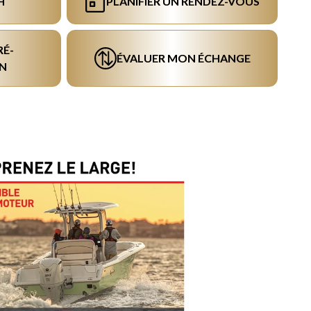
H
PLANIFIER UN RENDEZ-VOUS
RÉ-
ÉVALUER MON ÉCHANGE
N