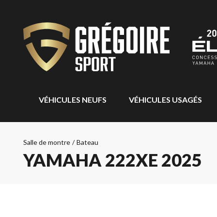
VÉHICULES NEUFS
VÉHICULES USAGÉS
Salle de montre
/
Bateau
YAMAHA 222XE 2025