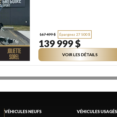
167 499 $
Épargnez 27 500 $
139 999 $
VOIR LES DÉTAILS
VÉHICULES NEUFS
VÉHICULES USAGÉS