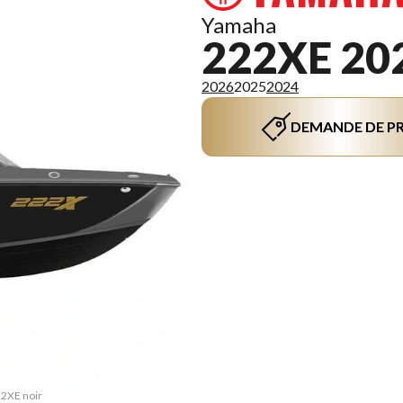
Yamaha
222XE 20
2026
2025
2024
DEMANDE DE PR
22XE noir