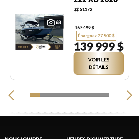
S1172
63
167 499 $
Épargnez 27 500 $
139 999 $
VOIR LES
DÉTAILS