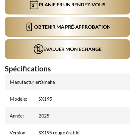
PLANIFIER UN RENDEZ-VOUS
OBTENIR MA PRÉ-APPROBATION
ÉVALUER MON ÉCHANGE
Spécifications
Manufacturier
Yamaha
:
Modèle
:
SX195
Année
:
2025
Version
:
SX195 rouge érable