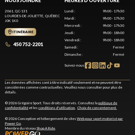
NOUS JOINDRE
HEURES D'OUVERTURE
2061, QC-131
Lundi
:
9h00 - 17h30
LOURDES-DE-JOLIETTE
, QUÉBEC
Mardi
:
9h00 - 17h30
J0K 1K0
Mercredi
:
9h00 - 17h30
ITINÉRAIRE
Jeudi
:
9h00 - 18h00
Vendredi
:
9h00 - 18h00
450 752-2201
Samedi
:
Fermé
Dimanche
:
Fermé
Suivez-nous
Les données affichées sont à titre indicatif seulement et ne peuvent être
considérées comme contractuelles. Veuillez nous consulter pour plus de
détails.
© 2026 Grégoire Sport. Tous droits réservés. Consultez la
politique de
confidentialité
et les
conditions d'utilisation
.
Choix de consentement.
© 2026 Conception et hébergement de sites
Web pour sport motorisé par
Power Go
.
Membre du réseau
Shop A Ride
.