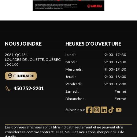
NOUS JOINDRE
HEURES D'OUVERTURE
2061, QC-131
Lundi
:
9h00 - 17h30
LOURDES-DE-JOLIETTE
, QUÉBEC
Mardi
:
9h00 - 17h30
J0K 1K0
Mercredi
:
9h00 - 17h30
ITINÉRAIRE
Jeudi
:
9h00 - 18h00
Vendredi
:
9h00 - 18h00
450 752-2201
Samedi
:
Fermé
Dimanche
:
Fermé
Suivez-nous
Les données affichées sont à titre indicatif seulement et ne peuvent être
considérées comme contractuelles. Veuillez nous consulter pour plus de
détails.