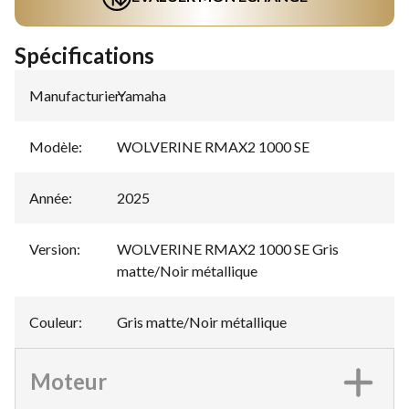
Spécifications
Manufacturier
Yamaha
:
Modèle
:
WOLVERINE RMAX2 1000 SE
Année
:
2025
Version
:
WOLVERINE RMAX2 1000 SE Gris
matte/Noir métallique
Couleur
:
Gris matte/Noir métallique
Moteur