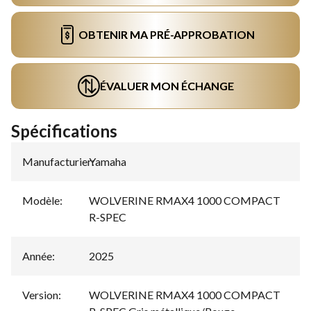
OBTENIR MA PRÉ-APPROBATION
ÉVALUER MON ÉCHANGE
Spécifications
Manufacturier
Yamaha
:
Modèle
:
WOLVERINE RMAX4 1000 COMPACT
R-SPEC
Année
:
2025
Version
:
WOLVERINE RMAX4 1000 COMPACT