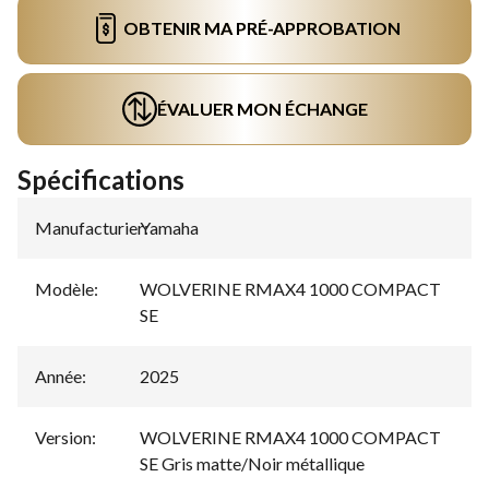
OBTENIR MA PRÉ-APPROBATION
ÉVALUER MON ÉCHANGE
Spécifications
Manufacturier
Yamaha
:
Modèle
:
WOLVERINE RMAX4 1000 COMPACT
SE
Année
:
2025
Version
:
WOLVERINE RMAX4 1000 COMPACT
SE Gris matte/Noir métallique