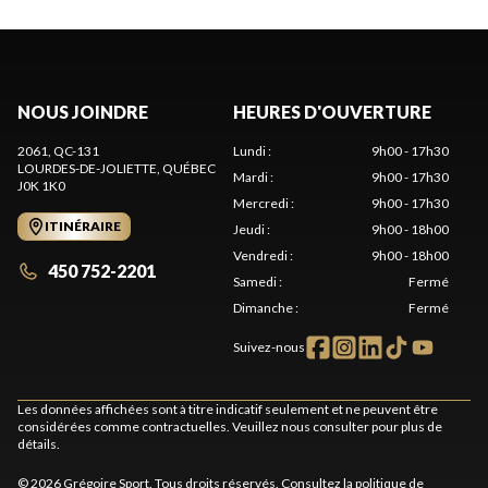
NOUS JOINDRE
HEURES D'OUVERTURE
2061, QC-131
Lundi
:
9h00 - 17h30
LOURDES-DE-JOLIETTE
, QUÉBEC
Mardi
:
9h00 - 17h30
J0K 1K0
Mercredi
:
9h00 - 17h30
ITINÉRAIRE
Jeudi
:
9h00 - 18h00
Vendredi
:
9h00 - 18h00
450 752-2201
Samedi
:
Fermé
Dimanche
:
Fermé
Suivez-nous
Les données affichées sont à titre indicatif seulement et ne peuvent être
considérées comme contractuelles. Veuillez nous consulter pour plus de
détails.
© 2026 Grégoire Sport. Tous droits réservés. Consultez la
politique de