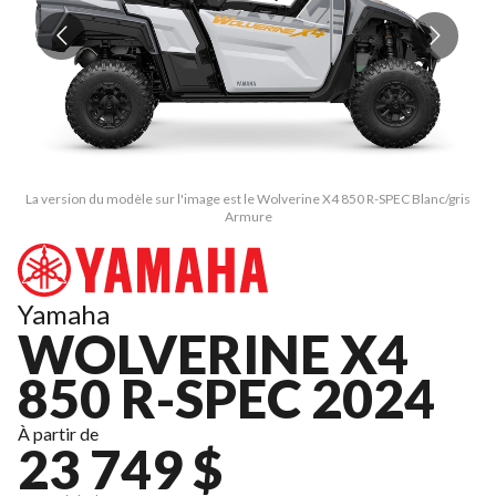
La version du modèle sur l'image est le Wolverine X4 850 R-SPEC Blanc/gris
L
Armure
Yamaha
WOLVERINE X4
850 R-SPEC 2024
À partir de
23 749 $