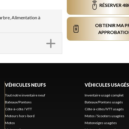
RÉSERVER 48
’arbre, Alimentation à
OBTENIR MA P
APPROBATIO
VÉHICULES NEUFS
VÉHICULES USAGÉS
Tout notre inventaire neuf
Inventaire usagé complet
Bateaux/Pontons
Bateaux/Pontons usagés
Côte-à-côte / VTT
Côte-à-côtes/VTT usagés
Moteurs hors-bord
Motos / Scooters usagées
Motos
Motoneiges usagées