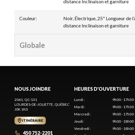
distance Inclinaison et garniture
Couleur
:
Noir, Électrique, 25" Longueur de l
distance Inclinaison et garniture
Globale
NOUS JOINDRE
HEURES D'OUVERTURE
2061, QC-131
Lundi
:
9h00 - 17h30
LOURDES-DE-JOLIETTE
, QUÉBEC
Mardi
:
9h00 - 17h30
J0K 1K0
Mercredi
:
9h00 - 17h30
ITINÉRAIRE
Jeudi
:
9h00 - 18h00
Vendredi
:
9h00 - 18h00
450 752-2201