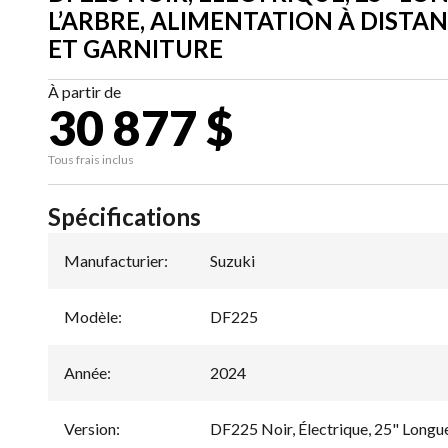
L’ARBRE, ALIMENTATION À DISTA
ET GARNITURE
À partir de
30 877 $
Tous frais inclus
Spécifications
Manufacturier
:
Suzuki
Modèle
:
DF225
Année
:
2024
Version
:
DF225 Noir, Électrique, 25" Longue