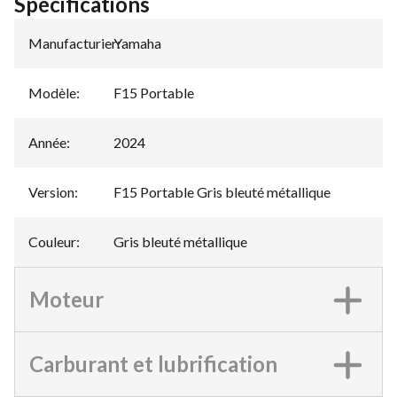
Spécifications
Manufacturier
Yamaha
:
Modèle
:
F15 Portable
Année
:
2024
Version
:
F15 Portable Gris bleuté métallique
Couleur
:
Gris bleuté métallique
Moteur
Carburant et lubrification