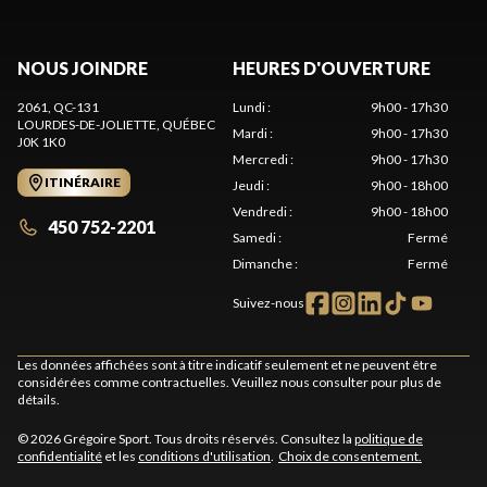
NOUS JOINDRE
HEURES D'OUVERTURE
2061, QC-131
Lundi
:
9h00 - 17h30
LOURDES-DE-JOLIETTE
, QUÉBEC
Mardi
:
9h00 - 17h30
J0K 1K0
Mercredi
:
9h00 - 17h30
ITINÉRAIRE
Jeudi
:
9h00 - 18h00
Vendredi
:
9h00 - 18h00
450 752-2201
Samedi
:
Fermé
Dimanche
:
Fermé
Suivez-nous
Les données affichées sont à titre indicatif seulement et ne peuvent être
considérées comme contractuelles. Veuillez nous consulter pour plus de
détails.
© 2026 Grégoire Sport. Tous droits réservés. Consultez la
politique de
confidentialité
et les
conditions d'utilisation
.
Choix de consentement.