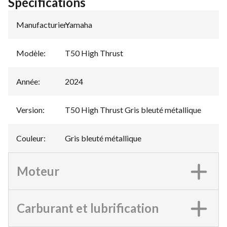
Spécifications
Manufacturier
Yamaha
:
Modèle
:
T50 High Thrust
Année
:
2024
Version
:
T50 High Thrust Gris bleuté métallique
Couleur
:
Gris bleuté métallique
Moteur
Carburant et lubrification