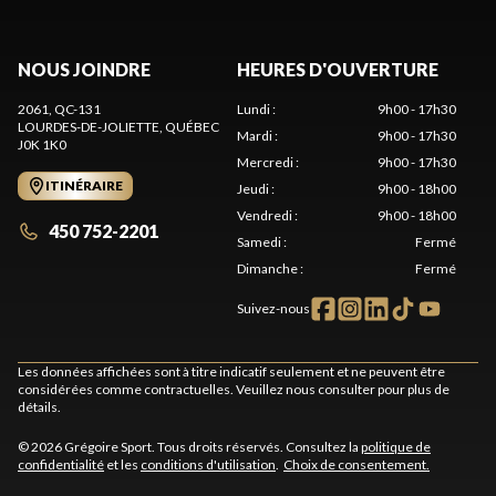
NOUS JOINDRE
HEURES D'OUVERTURE
2061, QC-131
Lundi
:
9h00 - 17h30
LOURDES-DE-JOLIETTE
, QUÉBEC
Mardi
:
9h00 - 17h30
J0K 1K0
Mercredi
:
9h00 - 17h30
ITINÉRAIRE
Jeudi
:
9h00 - 18h00
Vendredi
:
9h00 - 18h00
450 752-2201
Samedi
:
Fermé
Dimanche
:
Fermé
Suivez-nous
Les données affichées sont à titre indicatif seulement et ne peuvent être
considérées comme contractuelles. Veuillez nous consulter pour plus de
détails.
© 2026 Grégoire Sport. Tous droits réservés. Consultez la
politique de
confidentialité
et les
conditions d'utilisation
.
Choix de consentement.