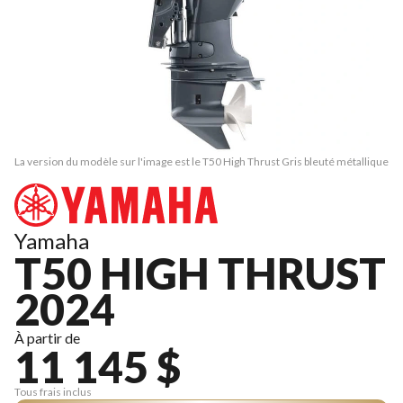
La version du modèle sur l'image est le T50 High Thrust Gris bleuté métallique
Yamaha
T50 HIGH THRUST
2024
À partir de
11 145 $
Tous frais inclus