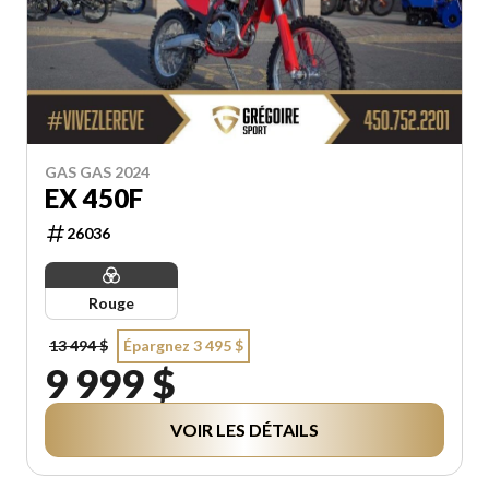
GAS GAS 2024
EX 450F
26036
Rouge
13 494 $
Épargnez 3 495 $
9 999 $
VOIR LES DÉTAILS