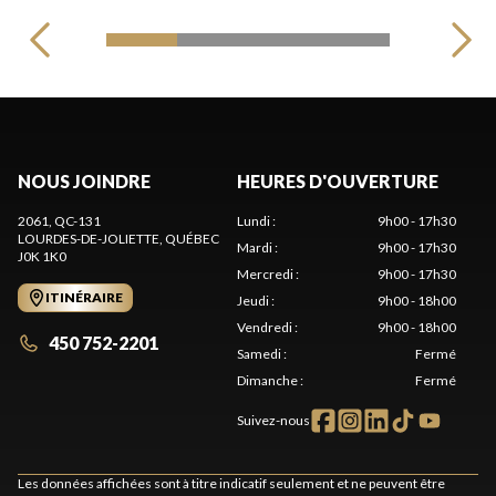
NOUS JOINDRE
HEURES D'OUVERTURE
2061, QC-131
Lundi
:
9h00 - 17h30
LOURDES-DE-JOLIETTE
, QUÉBEC
Mardi
:
9h00 - 17h30
J0K 1K0
Mercredi
:
9h00 - 17h30
ITINÉRAIRE
Jeudi
:
9h00 - 18h00
Vendredi
:
9h00 - 18h00
450 752-2201
Samedi
:
Fermé
Dimanche
:
Fermé
Suivez-nous
Les données affichées sont à titre indicatif seulement et ne peuvent être