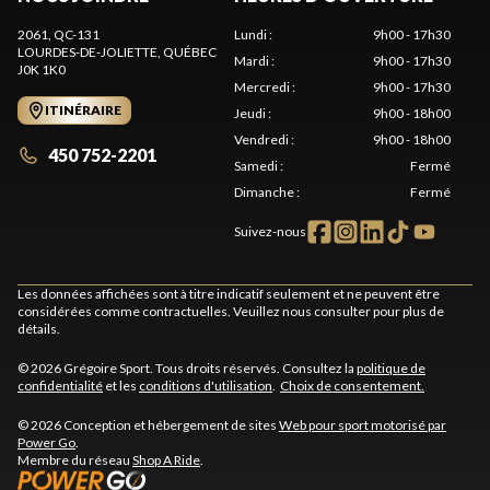
2061, QC-131
Lundi
:
9h00 - 17h30
LOURDES-DE-JOLIETTE
, QUÉBEC
Mardi
:
9h00 - 17h30
J0K 1K0
Mercredi
:
9h00 - 17h30
ITINÉRAIRE
Jeudi
:
9h00 - 18h00
Vendredi
:
9h00 - 18h00
450 752-2201
Samedi
:
Fermé
Dimanche
:
Fermé
Suivez-nous
Les données affichées sont à titre indicatif seulement et ne peuvent être
considérées comme contractuelles. Veuillez nous consulter pour plus de
détails.
© 2026 Grégoire Sport. Tous droits réservés. Consultez la
politique de
confidentialité
et les
conditions d'utilisation
.
Choix de consentement.
© 2026 Conception et hébergement de sites
Web pour sport motorisé par
Power Go
.
Membre du réseau
Shop A Ride
.