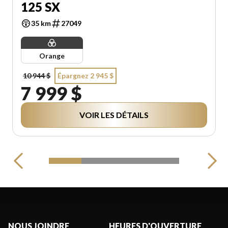
125 SX
35 km
27049
Orange
10 944 $
Épargnez 2 945 $
7 999 $
VOIR LES DÉTAILS
NOUS JOINDRE
HEURES D'OUVERTURE