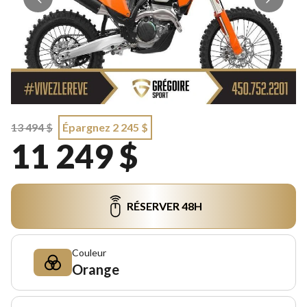
13 494 $
Épargnez 2 245 $
11 249 $
RÉSERVER 48H
Couleur
Orange