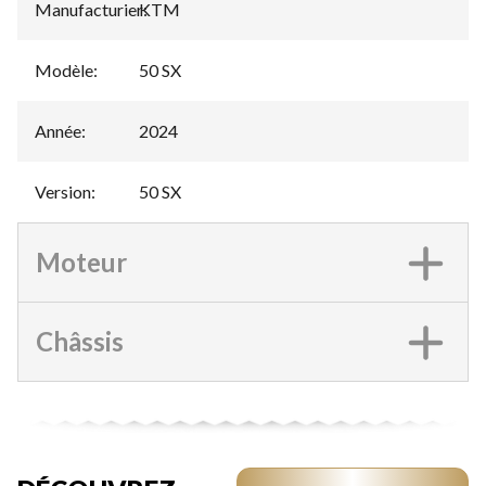
Manufacturier
KTM
:
Modèle
:
50 SX
Année
:
2024
Version
:
50 SX
Moteur
Châssis