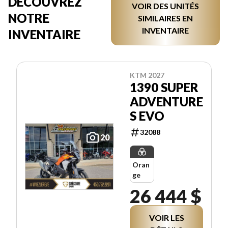
DÉCOUVREZ
VOIR DES UNITÉS
NOTRE
SIMILAIRES EN
INVENTAIRE
INVENTAIRE
KTM 2027
1390 SUPER
ADVENTURE
S EVO
32088
20
Oran
ge
26 444 $
VOIR LES