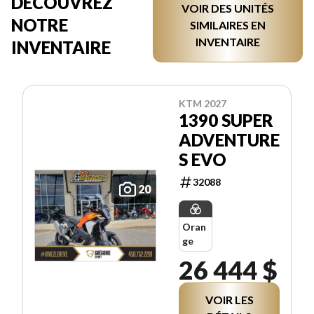
DÉCOUVREZ
VOIR DES UNITÉS
NOTRE
SIMILAIRES EN
INVENTAIRE
INVENTAIRE
KTM 2027
1390 SUPER
ADVENTURE
S EVO
32088
20
Oran
ge
26 444 $
VOIR LES