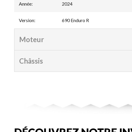
Année
:
2024
Version
:
690 Enduro R
Moteur
Châssis
DÉCOUVREZ NOTRE IN