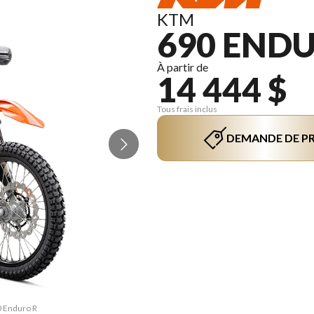
KTM
690 ENDU
À partir de
14 444 $
Tous frais inclus
DEMANDE DE PR
0 Enduro R
La versio