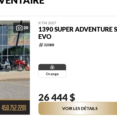
KTM 2027
20
1390 SUPER ADVENTURE 
EVO
32088
Orange
26 444 $
VOIR LES DÉTAILS