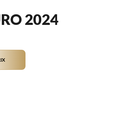
RO 2024
IX
n du modèle sur l'image est le 690 Enduro R