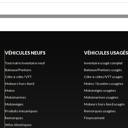
VÉHICULES NEUFS
VÉHICULES USAGÉS
Tout notre inventaire neuf
Inventaire usagé complet
Bateaux/Pontons
Bateaux/Pontons usagés
Côte-à-côte / VTT
Côte-à-côtes/VTT usagés
Moteurs hors-bord
Motos / Scooters usagées
Motos
Motoneiges usagées
Motomarines
Motomarines usagées
Motoneiges
Moteurs hors-bord usagés
Produits mécaniques
Remorques usagées
Remorques
Financement
Vélos électriques