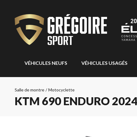
VÉHICULES NEUFS
VÉHICULES USAGÉS
Salle de montre
/
Motocyclette
KTM 690 ENDURO 202