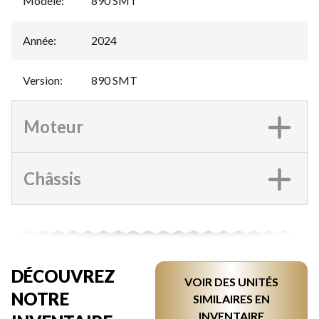
Modèle
:
890 SMT
Année
:
2024
Version
:
890 SMT
Moteur
Châssis
DÉCOUVREZ
VOIR DES UNITÉS
NOTRE
SIMILAIRES EN
INVENTAIRE