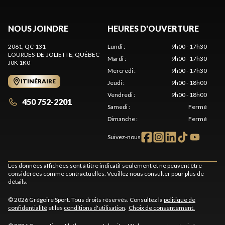
NOUS JOINDRE
HEURES D'OUVERTURE
2061, QC-131
Lundi
:
9h00 - 17h30
LOURDES-DE-JOLIETTE
, QUÉBEC
Mardi
:
9h00 - 17h30
J0K 1K0
Mercredi
:
9h00 - 17h30
ITINÉRAIRE
Jeudi
:
9h00 - 18h00
Vendredi
:
9h00 - 18h00
450 752-2201
Samedi
:
Fermé
Dimanche
:
Fermé
Suivez-nous
Les données affichées sont à titre indicatif seulement et ne peuvent être
considérées comme contractuelles. Veuillez nous consulter pour plus de
détails.
© 2026 Grégoire Sport. Tous droits réservés. Consultez la
politique de
confidentialité
et les
conditions d'utilisation
.
Choix de consentement.