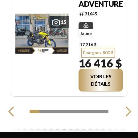
ADVENTURE
31645
15
Jaune
17 216 $
Épargnez 800 $
16 416 $
VOIR LES
DÉTAILS