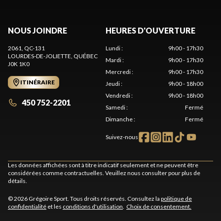
NOUS JOINDRE
HEURES D'OUVERTURE
2061, QC-131
Lundi
:
9h00 - 17h30
LOURDES-DE-JOLIETTE
, QUÉBEC
Mardi
:
9h00 - 17h30
J0K 1K0
Mercredi
:
9h00 - 17h30
ITINÉRAIRE
Jeudi
:
9h00 - 18h00
Vendredi
:
9h00 - 18h00
450 752-2201
Samedi
:
Fermé
Dimanche
:
Fermé
Suivez-nous
Les données affichées sont à titre indicatif seulement et ne peuvent être
considérées comme contractuelles. Veuillez nous consulter pour plus de
détails.
© 2026 Grégoire Sport. Tous droits réservés. Consultez la
politique de
confidentialité
et les
conditions d'utilisation
.
Choix de consentement.