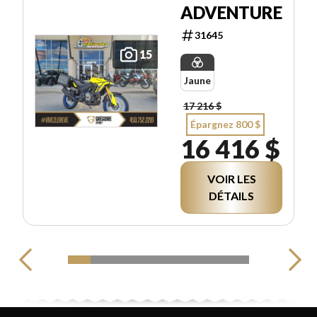
ADVENTURE
31645
15
Jaune
17 216 $
Épargnez 800 $
16 416 $
VOIR LES
DÉTAILS