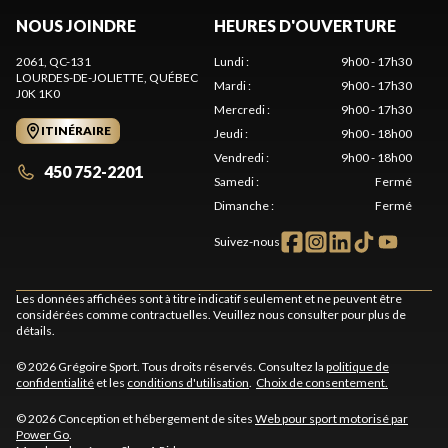
NOUS JOINDRE
HEURES D'OUVERTURE
2061, QC-131
Lundi
:
9h00 - 17h30
LOURDES-DE-JOLIETTE
, QUÉBEC
Mardi
:
9h00 - 17h30
J0K 1K0
Mercredi
:
9h00 - 17h30
ITINÉRAIRE
Jeudi
:
9h00 - 18h00
Vendredi
:
9h00 - 18h00
450 752-2201
Samedi
:
Fermé
Dimanche
:
Fermé
Suivez-nous
Les données affichées sont à titre indicatif seulement et ne peuvent être
considérées comme contractuelles. Veuillez nous consulter pour plus de
détails.
© 2026 Grégoire Sport. Tous droits réservés. Consultez la
politique de
confidentialité
et les
conditions d'utilisation
.
Choix de consentement.
© 2026 Conception et hébergement de sites
Web pour sport motorisé par
Power Go
.