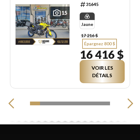
31645
15
Jaune
17 216 $
Épargnez 800 $
16 416 $
VOIR LES
DÉTAILS