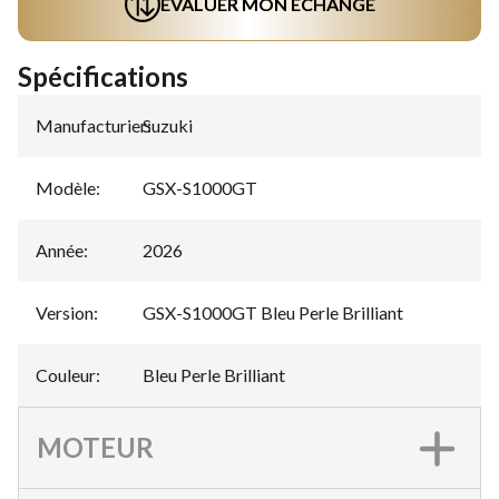
ÉVALUER MON ÉCHANGE
Spécifications
Manufacturier
Suzuki
:
Modèle
:
GSX-S1000GT
Année
:
2026
Version
:
GSX-S1000GT Bleu Perle Brilliant
Couleur
:
Bleu Perle Brilliant
MOTEUR