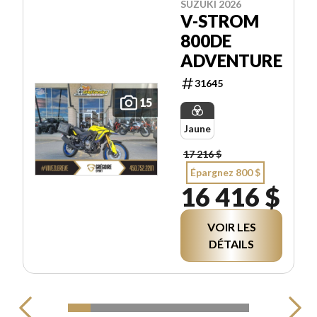
SUZUKI 2026
V-STROM
800DE
ADVENTURE
31645
15
Jaune
17 216 $
Épargnez 800 $
16 416 $
VOIR LES
DÉTAILS