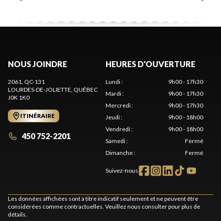
NOUS JOINDRE
HEURES D'OUVERTURE
2061, QC-131
Lundi
:
9h00 - 17h30
LOURDES-DE-JOLIETTE
, QUÉBEC
Mardi
:
9h00 - 17h30
J0K 1K0
Mercredi
:
9h00 - 17h30
ITINÉRAIRE
Jeudi
:
9h00 - 18h00
Vendredi
:
9h00 - 18h00
450 752-2201
Samedi
:
Fermé
Dimanche
:
Fermé
Suivez-nous
Les données affichées sont à titre indicatif seulement et ne peuvent être
considérées comme contractuelles. Veuillez nous consulter pour plus de
détails.