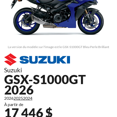
La version du modèle sur l'image est le GSX-S1000GT Bleu Perle Brilliant
Suzuki
GSX-S1000GT
2026
2026
2025
2024
À partir de
17 446 $