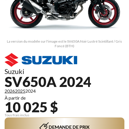
La version du modèle sur l'image est le SV650A Noir Lustré Scintillant / Gris
Foncé (BTH)
Suzuki
SV650A 2024
2026
2025
2024
À partir de
10 025 $
Tous frais inclus
DEMANDE DE PRIX