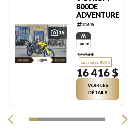
800DE
ADVENTURE
31645
15
Jaune
17 216 $
Épargnez 800 $
16 416 $
VOIR LES
DÉTAILS