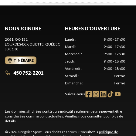
NOUS JOINDRE
HEURES D'OUVERTURE
2061, QC-131
Lundi
:
9h00 - 17h30
LOURDES-DE-JOLIETTE
, QUÉBEC
Mardi
:
9h00 - 17h30
J0K 1K0
Mercredi
:
9h00 - 17h30
ITINÉRAIRE
Jeudi
:
9h00 - 18h00
Vendredi
:
9h00 - 18h00
450 752-2201
Samedi
:
Fermé
Dimanche
:
Fermé
Suivez-nous
Les données affichées sont à titre indicatif seulement et ne peuvent être
considérées comme contractuelles. Veuillez nous consulter pour plus de
détails.
© 2026 Grégoire Sport. Tous droits réservés. Consultez la
politique de