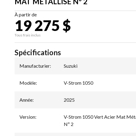
MAT MÉTALLISÉ Nº 2
À partir de
19 275 $
Tous frais inclus
Spécifications
Manufacturier
:
Suzuki
Modèle
:
V-Strom 1050
Année
:
2025
Version
:
V-Strom 1050 Vert Acier Mat Métal
Nº 2