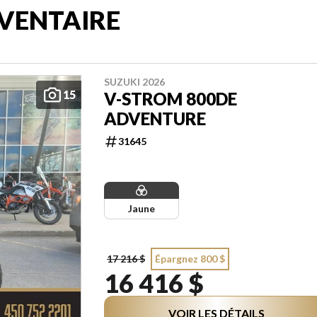
VENTAIRE
SUZUKI 2026
15
V-STROM 800DE
ADVENTURE
31645
Jaune
17 216 $
Épargnez 800 $
16 416 $
VOIR LES DÉTAILS