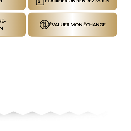
H
PLANIFIER UN RENDEZ-VOUS
RÉ-
ÉVALUER MON ÉCHANGE
N