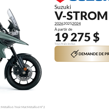
Suzuki
V-STROM 
2026
2025
2024
À partir de
19 275 $
Tous frais inclus
DEMANDE DE PR
Métallisé / Noir Mat Métallisé Nº 2