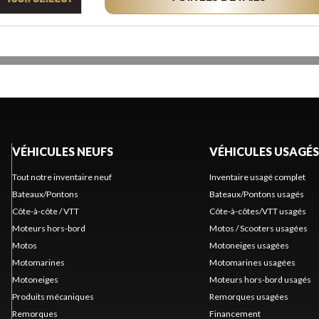
VÉHICULES NEUFS
VÉHICULES USAGÉS
Tout notre inventaire neuf
Inventaire usagé complet
Bateaux/Pontons
Bateaux/Pontons usagés
Côte-à-côte / VTT
Côte-à-côtes/VTT usagés
Moteurs hors-bord
Motos / Scooters usagées
Motos
Motoneiges usagées
Motomarines
Motomarines usagées
Motoneiges
Moteurs hors-bord usagés
Produits mécaniques
Remorques usagées
Remorques
Financement