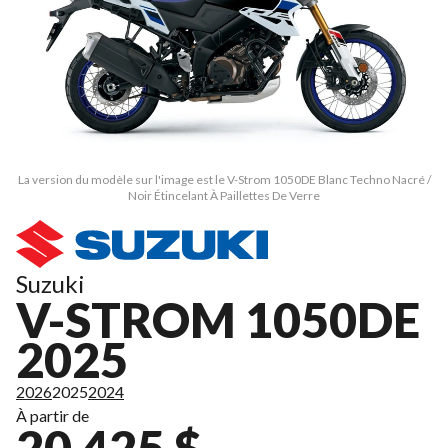
La version du modèle sur l'image est le V-Strom 1050DE Blanc Techno Nacré /
Noir Étincelant À Paillettes De Verre
Suzuki
V-STROM 1050DE
2025
2026
2025
2024
À partir de
20 425 $