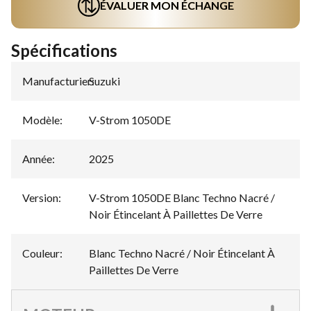
ÉVALUER MON ÉCHANGE
Spécifications
Manufacturier
Suzuki
:
Modèle
:
V-Strom 1050DE
Année
:
2025
Version
:
V-Strom 1050DE Blanc Techno Nacré /
Noir Étincelant À Paillettes De Verre
Couleur
:
Blanc Techno Nacré / Noir Étincelant À
Paillettes De Verre