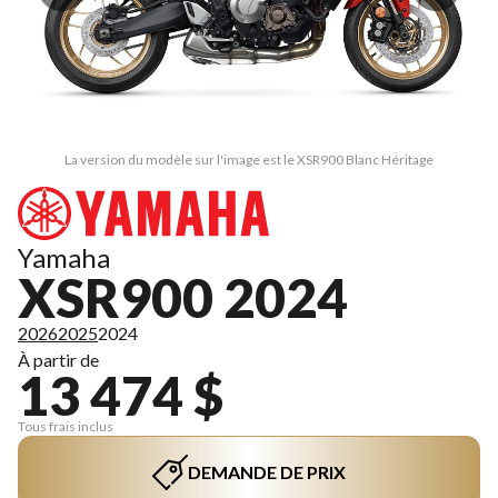
La version du modèle sur l'image est le XSR900 Blanc Héritage
Yamaha
XSR900 2024
2026
2025
2024
À partir de
13 474 $
Tous frais inclus
DEMANDE DE PRIX