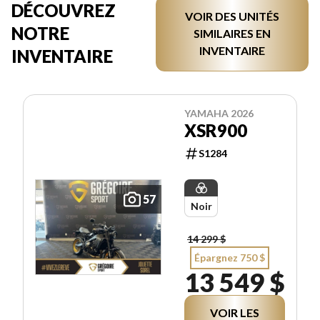
DÉCOUVREZ
VOIR DES UNITÉS
NOTRE
SIMILAIRES EN
INVENTAIRE
INVENTAIRE
YAMAHA 2026
XSR900
S1284
57
Noir
14 299 $
Épargnez 750 $
13 549 $
VOIR LES