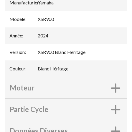
Manufacturier
Yamaha
:
Modèle
:
XSR900
Année
:
2024
Version
:
XSR900 Blanc Héritage
Couleur
:
Blanc Héritage
Moteur
Partie Cycle
Données Diverses