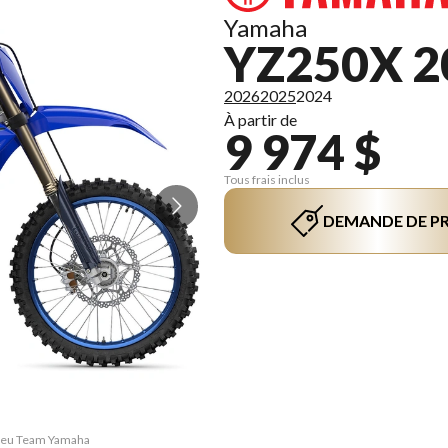
Yamaha
YZ250X 2
2026
2025
2024
À partir de
9 974 $
Tous frais inclus
DEMANDE DE PR
Bleu Team Yamaha
La version du m