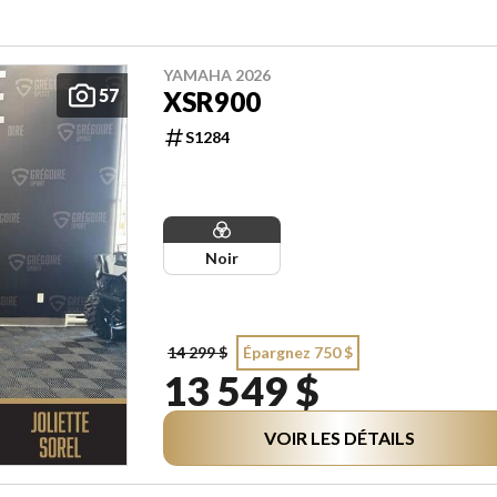
YAMAHA 2026
57
XSR900
S1284
Noir
14 299 $
Épargnez 750 $
13 549 $
VOIR LES DÉTAILS