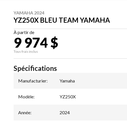
YAMAHA 2024
YZ250X BLEU TEAM YAMAHA
À partir de
9 974 $
Tous frais inclus
Spécifications
Manufacturier
:
Yamaha
Modèle
:
YZ250X
Année
:
2024