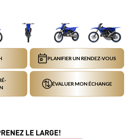
H
PLANIFIER UN RENDEZ-VOUS
RÉ-
ÉVALUER MON ÉCHANGE
N