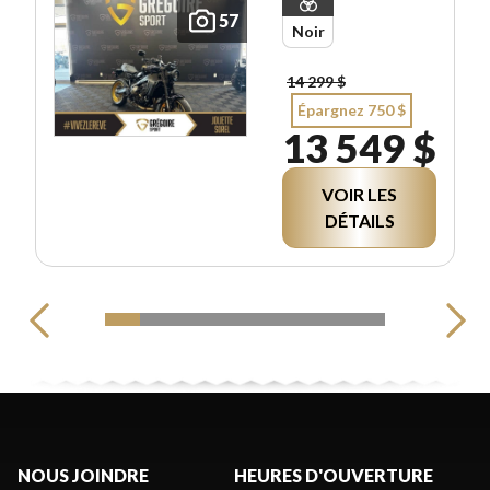
57
Noir
14 299 $
Épargnez 750 $
13 549 $
VOIR LES
DÉTAILS
NOUS JOINDRE
HEURES D'OUVERTURE