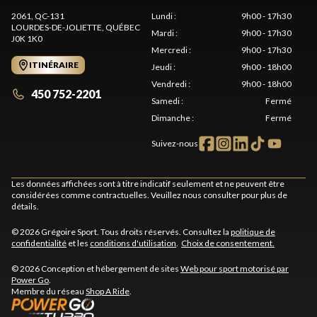
2061, QC-131
Lundi
:
9h00 - 17h30
LOURDES-DE-JOLIETTE
, QUÉBEC
Mardi
:
9h00 - 17h30
J0K 1K0
Mercredi
:
9h00 - 17h30
ITINÉRAIRE
Jeudi
:
9h00 - 18h00
Vendredi
:
9h00 - 18h00
450 752-2201
Samedi
:
Fermé
Dimanche
:
Fermé
Suivez-nous
Les données affichées sont à titre indicatif seulement et ne peuvent être
considérées comme contractuelles. Veuillez nous consulter pour plus de
détails.
© 2026 Grégoire Sport. Tous droits réservés. Consultez la
politique de
confidentialité
et les
conditions d'utilisation
.
Choix de consentement.
© 2026 Conception et hébergement de sites
Web pour sport motorisé par
Power Go
.
Membre du réseau
Shop A Ride
.