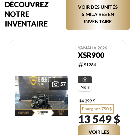
DÉCOUVREZ
VOIR DES UNITÉS
NOTRE
SIMILAIRES EN
INVENTAIRE
INVENTAIRE
YAMAHA 2026
XSR900
S1284
57
Noir
14 299 $
Épargnez 750 $
13 549 $
VOIR LES