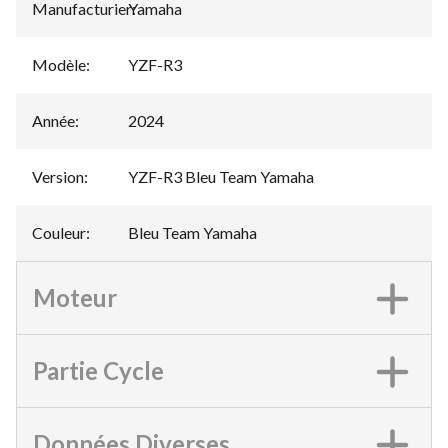
Manufacturier
Yamaha
:
Modèle
:
YZF-R3
Année
:
2024
Version
:
YZF-R3 Bleu Team Yamaha
Couleur
:
Bleu Team Yamaha
Moteur
Partie Cycle
Données Diverses