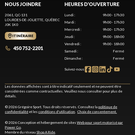
NOUS JOINDRE
HEURES D'OUVERTURE
2061, QC-131
Lundi
:
9h00 - 17h30
LOURDES-DE-JOLIETTE
, QUÉBEC
Mardi
:
9h00 - 17h30
J0K 1K0
Mercredi
:
9h00 - 17h30
ITINÉRAIRE
Jeudi
:
9h00 - 18h00
Vendredi
:
9h00 - 18h00
450 752-2201
Samedi
:
Fermé
Dimanche
:
Fermé
Suivez-nous
Les données affichées sont à titre indicatif seulement et ne peuvent être
considérées comme contractuelles. Veuillez nous consulter pour plus de
détails.
© 2026 Grégoire Sport. Tous droits réservés. Consultez la
politique de
confidentialité
et les
conditions d'utilisation
.
Choix de consentement.
© 2026 Conception et hébergement de sites
Web pour sport motorisé par
Power Go
.
Membre du réseau
Shop A Ride
.