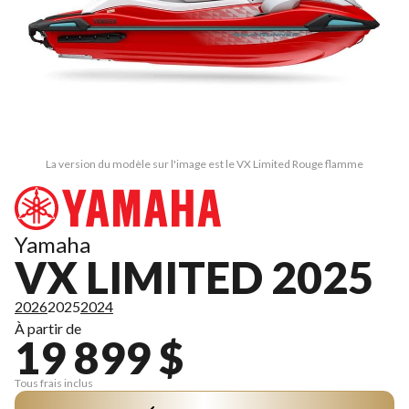
La version du modèle sur l'image est le VX Limited Rouge flamme
Yamaha
VX LIMITED 2025
2026
2025
2024
À partir de
19 899 $
Tous frais inclus