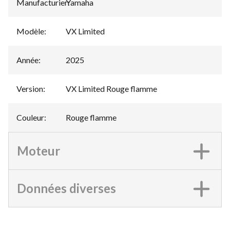
Manufacturier
Yamaha
:
Modèle
:
VX Limited
Année
:
2025
Version
:
VX Limited Rouge flamme
Couleur
:
Rouge flamme
Moteur
Données diverses