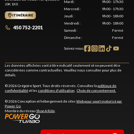
Mardi
:
9h00 - 17h30
J0K 1K0
Mercredi
:
9h00 - 17h30
ITINÉRAIRE
Jeudi
:
9h00 - 18h00
Vendredi
:
9h00 - 18h00
450 752-2201
Samedi
:
Fermé
Dimanche
:
Fermé
Suivez-nous
Les données affichées sont à titre indicatif seulement et ne peuvent être
considérées comme contractuelles. Veuillez nous consulter pour plus de
détails.
© 2026 Grégoire Sport. Tous droits réservés. Consultez la
politique de
confidentialité
et les
conditions d'utilisation
.
Choix de consentement.
© 2026 Conception et hébergement de sites
Web pour sport motorisé par
Power Go
.
Membre du réseau
Shop A Ride
.