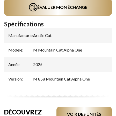
ÉVALUER MON ÉCHANGE
Spécifications
Manufacturier
Arctic Cat
:
Modèle
:
M Mountain Cat Alpha One
Année
:
2025
Version
:
M 858 Mountain Cat Alpha One
DÉCOUVREZ
VOIR DES UNITÉS