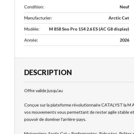
Condition
:
Neuf
Manufacturier
:
Arctic Cat
Modèle
:
M 858 Sno Pro 154 2.6 ES (AC G8 display)
Année
:
2026
DESCRIPTION
Offre valide jusqu'au
Conçue sur la plateforme révolutionnaire CATALYST la M 
vos mouvements vous permettant de rester agile stable et e
pouvoir de dominer l'arrière-pays.
Motoneiges Arctic Cat – Performantes. Robustes. Prêtes po