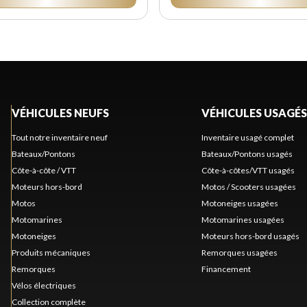
VÉHICULES NEUFS
VÉHICULES USAGÉS
Tout notre inventaire neuf
Inventaire usagé complet
Bateaux/Pontons
Bateaux/Pontons usagés
Côte-à-côte / VTT
Côte-à-côtes/VTT usagés
Moteurs hors-bord
Motos / Scooters usagées
Motos
Motoneiges usagées
Motomarines
Motomarines usagées
Motoneiges
Moteurs hors-bord usagés
Produits mécaniques
Remorques usagées
Remorques
Financement
Vélos électriques
Collection complète