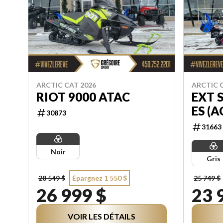
ARCTIC CAT 2026
ARCTIC 
RIOT 9000 ATAC
EXT 
ES (A
30873
31663
Noir
Gris
28 549 $
Épargnez 1 550 $
25 749 $
26 999 $
23 
VOIR LES DÉTAILS