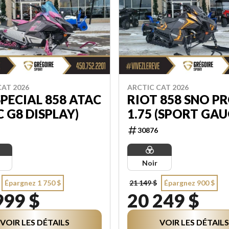
CAT 2026
ARCTIC CAT 2026
SPECIAL 858 ATAC
RIOT 858 SNO PR
C G8 DISPLAY)
1.75 (SPORT GAU
30876
Noir
Épargnez 1 750 $
21 149 $
Épargnez 900 $
999 $
20 249 $
VOIR LES DÉTAILS
VOIR LES DÉTAILS