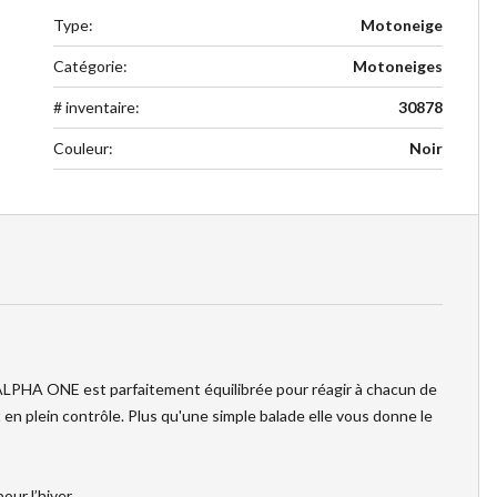
Type
:
Motoneige
Catégorie
:
Motoneiges
# inventaire
:
30878
Couleur
:
Noir
ALPHA ONE est parfaitement équilibrée pour réagir à chacun de
n plein contrôle. Plus qu'une simple balade elle vous donne le
ur l’hiver.