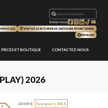
Suivez-nous
 VÉHICULE
VISITEZ LE SITE WEB DE GRÉGOIRE SPORT SOREL
ENGLISH
PIÈCES ET BOUTIQUE
CONTACTEZ-NOUS
SPLAY) 2026
24 049 $
Épargnez 1 300 $