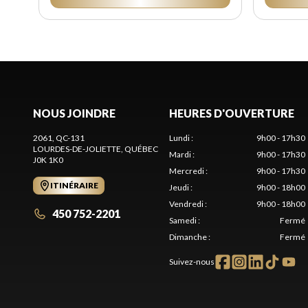
NOUS JOINDRE
HEURES D'OUVERTURE
2061, QC-131
Lundi
:
9h00 - 17h30
LOURDES-DE-JOLIETTE
, QUÉBEC
Mardi
:
9h00 - 17h30
J0K 1K0
Mercredi
:
9h00 - 17h30
ITINÉRAIRE
Jeudi
:
9h00 - 18h00
Vendredi
:
9h00 - 18h00
450 752-2201
Samedi
:
Fermé
Dimanche
:
Fermé
Suivez-nous