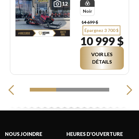
12
Noir
14 699 $
Épargnez 3 700 $
10 999 $
VOIR LES
DÉTAILS
NOUS JOINDRE
HEURES D'OUVERTURE