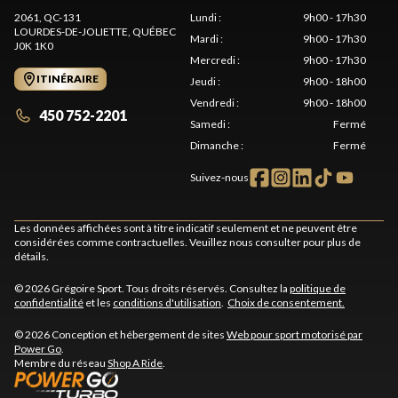
2061, QC-131
Lundi
:
9h00 - 17h30
LOURDES-DE-JOLIETTE
, QUÉBEC
Mardi
:
9h00 - 17h30
J0K 1K0
Mercredi
:
9h00 - 17h30
ITINÉRAIRE
Jeudi
:
9h00 - 18h00
Vendredi
:
9h00 - 18h00
450 752-2201
Samedi
:
Fermé
Dimanche
:
Fermé
Suivez-nous
Les données affichées sont à titre indicatif seulement et ne peuvent être
considérées comme contractuelles. Veuillez nous consulter pour plus de
détails.
© 2026 Grégoire Sport. Tous droits réservés. Consultez la
politique de
confidentialité
et les
conditions d'utilisation
.
Choix de consentement.
© 2026 Conception et hébergement de sites
Web pour sport motorisé par
Power Go
.
Membre du réseau
Shop A Ride
.