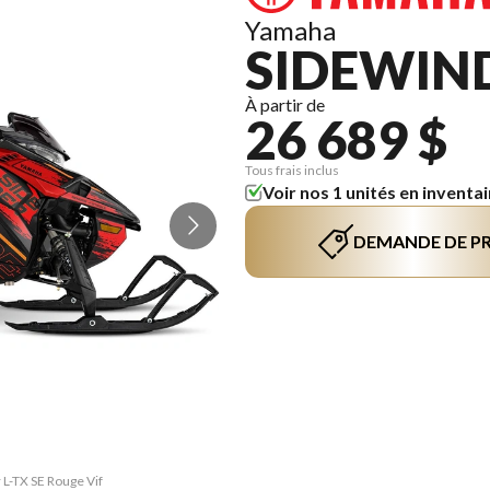
Yamaha
SIDEWIN
À partir de
26 689 $
Tous frais inclus
Voir nos 1 unités en inventai
DEMANDE DE PR
 L-TX SE Rouge Vif
La version du mod