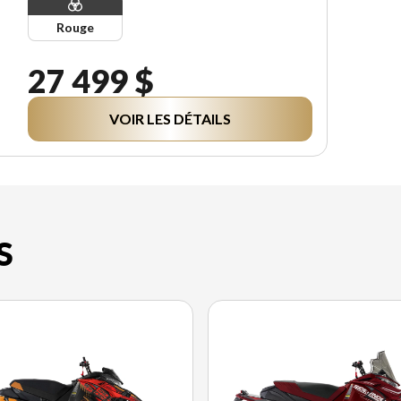
Rouge
27 499 $
VOIR LES DÉTAILS
S