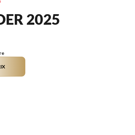
DER 2025
re
IX
èle sur l'image est le Sidewinder L-TX SE Rouge Vif