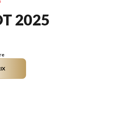
T 2025
re
IX
sur l'image est le Snoscoot ES Bleu Team Yamaha/rouge