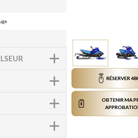
uge
LSEUR
RÉSERVER 48
OBTENIR MA P
APPROBATIO