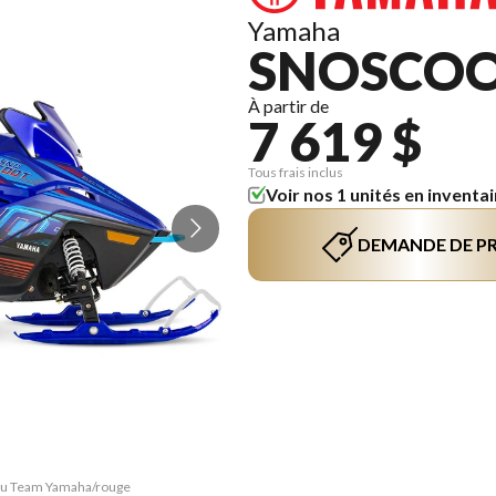
Yamaha
SNOSCOO
À partir de
7 619 $
Tous frais inclus
Voir nos 1 unités en inventai
DEMANDE DE PR
Bleu Team Yamaha/rouge
La version du modèle 