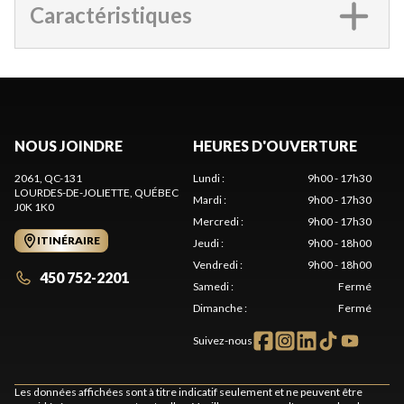
Caractéristiques
NOUS JOINDRE
HEURES D'OUVERTURE
2061, QC-131
Lundi
:
9h00 - 17h30
LOURDES-DE-JOLIETTE
, QUÉBEC
Mardi
:
9h00 - 17h30
J0K 1K0
Mercredi
:
9h00 - 17h30
ITINÉRAIRE
Jeudi
:
9h00 - 18h00
Vendredi
:
9h00 - 18h00
450 752-2201
Samedi
:
Fermé
Dimanche
:
Fermé
Suivez-nous
Les données affichées sont à titre indicatif seulement et ne peuvent être