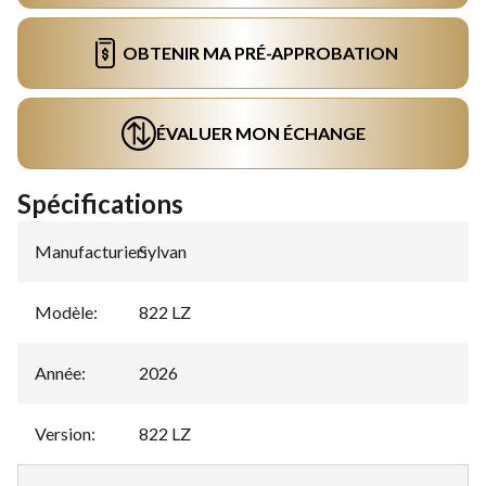
OBTENIR MA PRÉ-APPROBATION
ÉVALUER MON ÉCHANGE
Spécifications
Manufacturier
Sylvan
:
Modèle
:
822 LZ
Année
:
2026
Version
:
822 LZ