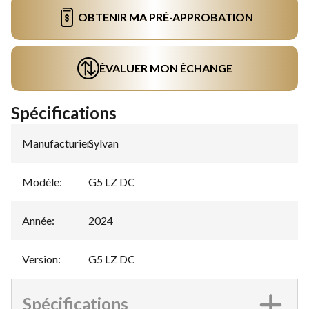
OBTENIR MA PRÉ-APPROBATION
ÉVALUER MON ÉCHANGE
Spécifications
Manufacturier
Sylvan
:
Modèle
:
G5 LZ DC
Année
:
2024
Version
:
G5 LZ DC
Spécifications