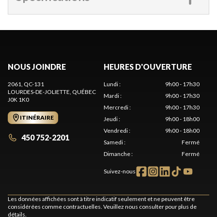
NOUS JOINDRE
HEURES D'OUVERTURE
2061, QC-131
Lundi
:
9h00 - 17h30
LOURDES-DE-JOLIETTE
, QUÉBEC
Mardi
:
9h00 - 17h30
J0K 1K0
Mercredi
:
9h00 - 17h30
ITINÉRAIRE
Jeudi
:
9h00 - 18h00
Vendredi
:
9h00 - 18h00
450 752-2201
Samedi
:
Fermé
Dimanche
:
Fermé
Suivez-nous
Les données affichées sont à titre indicatif seulement et ne peuvent être
considérées comme contractuelles. Veuillez nous consulter pour plus de
détails.