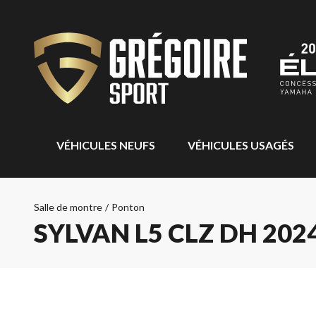
VÉHICULES NEUFS
VÉHICULES USAGÉS
Salle de montre
/
Ponton
SYLVAN L5 CLZ DH 202