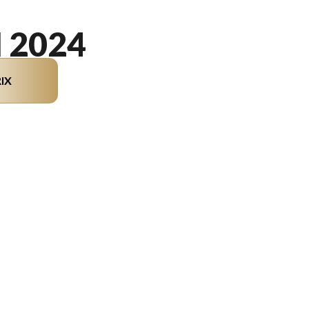
H 2024
IX
on du modèle sur l'image est le L5 CLZ DH