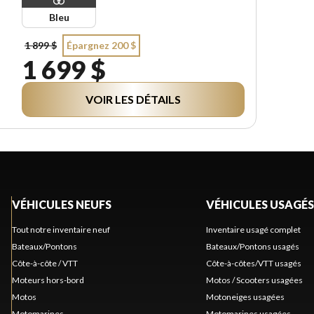
Bleu
1 899 $
Épargnez 200 $
1 699 $
VOIR LES DÉTAILS
VÉHICULES NEUFS
VÉHICULES USAGÉS
Tout notre inventaire neuf
Inventaire usagé complet
Bateaux/Pontons
Bateaux/Pontons usagés
Côte-à-côte / VTT
Côte-à-côtes/VTT usagés
Moteurs hors-bord
Motos / Scooters usagées
Motos
Motoneiges usagées
Motomarines
Motomarines usagées