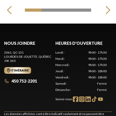
NOUS JOINDRE
HEURES D'OUVERTURE
2061, QC-131
Lundi
:
9h00 - 17h30
LOURDES-DE-JOLIETTE
, QUÉBEC
Mardi
:
9h00 - 17h30
J0K 1K0
Mercredi
:
9h00 - 17h30
ITINÉRAIRE
Jeudi
:
9h00 - 18h00
Vendredi
:
9h00 - 18h00
450 752-2201
Samedi
:
Fermé
Dimanche
:
Fermé
Suivez-nous
Les données affichées sont à titre indicatif seulement et ne peuvent être