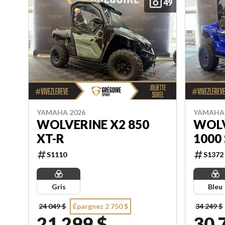
49
YAMAHA 2026
YAMAHA 
WOLVERINE X2 850
WOLV
XT-R
1000
S1110
S1372
Gris
Bleu
24 049 $
Épargnez 2 750 $
34 249 $
21 299 $
30 