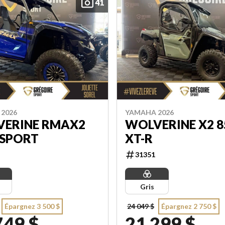
41
2026
YAMAHA 2026
ERINE RMAX2
WOLVERINE X2 8
 SPORT
XT-R
31351
Gris
Épargnez 3 500 $
24 049 $
Épargnez 2 750 $
749 $
21 299 $