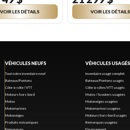
VOIR LES DÉTAILS
VOIR LES DÉTAILS
VÉHICULES NEUFS
VÉHICULES USAGÉS
Tout notre inventaire neuf
Inventaire usagé complet
Bateaux/Pontons
Bateaux/Pontons usagés
Côte-à-côte / VTT
Côte-à-côtes/VTT usagés
Moteurs hors-bord
Motos / Scooters usagées
Motos
Motoneiges usagées
Motomarines
Motomarines usagées
Motoneiges
Moteurs hors-bord usagés
Produits mécaniques
Remorques usagées
Remorques
Financement