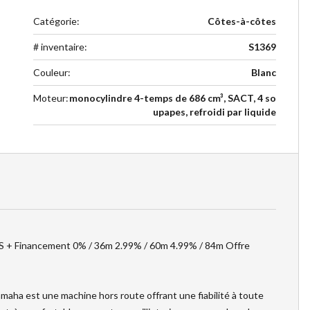
Catégorie
:
Côtes-à-côtes
# inventaire
:
S1369
Couleur
:
Blanc
Moteur
:
monocylindre 4-temps de 686 cm³, SACT, 4 so
upapes, refroidi par liquide
 + Financement 0% / 36m 2.99% / 60m 4.99% / 84m Offre
amaha est une machine hors route offrant une fiabilité à toute