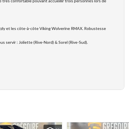
 très confortable pouvant accueillir trois personnes lors de
izzly et les côte-à-côte Viking Wolverine RMAX. Robustesse
 servir : Joliette (Rive-Nord) & Sorel (Rive-Sud).