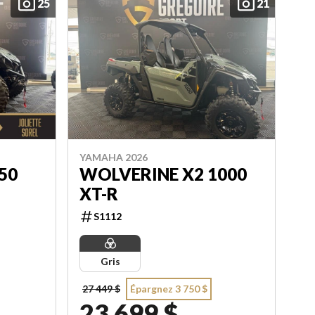
25
21
YAMAHA 2026
50
WOLVERINE X2 1000
XT-R
S1112
Gris
27 449 $
Épargnez 3 750 $
23 699 $