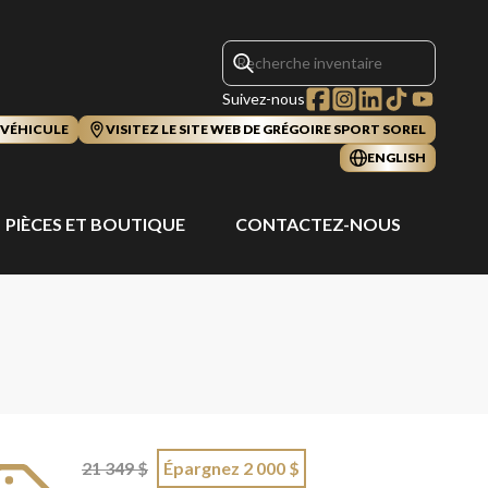
Suivez-nous
 VÉHICULE
VISITEZ LE SITE WEB DE GRÉGOIRE SPORT SOREL
ENGLISH
PIÈCES ET BOUTIQUE
CONTACTEZ-NOUS
21 349 $
Épargnez 2 000 $