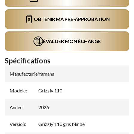
OBTENIR MA PRÉ-APPROBATION
ÉVALUER MON ÉCHANGE
Spécifications
Manufacturier
Yamaha
:
Modèle
:
Grizzly 110
Année
:
2026
Version
:
Grizzly 110 gris blindé