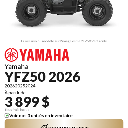
La version du modèle sur l'image est le YFZ50 Vert acide
Yamaha
YFZ50 2026
2026
2025
2024
À partir de
3 899 $
Tous frais inclus
Voir nos 3 unités en inventaire