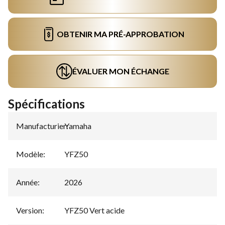
OBTENIR MA PRÉ-APPROBATION
ÉVALUER MON ÉCHANGE
Spécifications
Manufacturier
Yamaha
:
Modèle
:
YFZ50
Année
:
2026
Version
:
YFZ50 Vert acide