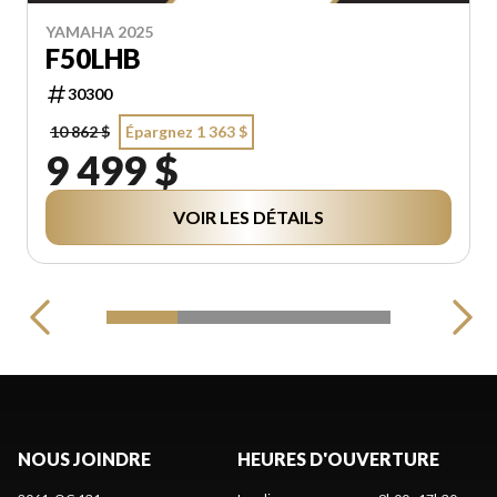
YAMAHA 2025
F50LHB
30300
10 862 $
Épargnez 1 363 $
9 499 $
VOIR LES DÉTAILS
NOUS JOINDRE
HEURES D'OUVERTURE