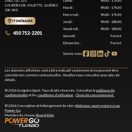
2061, QC-131
Lundi
:
9h00 - 17h30
LOURDES-DE-JOLIETTE
, QUÉBEC
Mardi
:
9h00 - 17h30
J0K 1K0
Mercredi
:
9h00 - 17h30
ITINÉRAIRE
Jeudi
:
9h00 - 18h00
Vendredi
:
9h00 - 18h00
450 752-2201
Samedi
:
Fermé
Dimanche
:
Fermé
Suivez-nous
Les données affichées sont à titre indicatif seulement et ne peuvent être
considérées comme contractuelles. Veuillez nous consulter pour plus de
détails.
© 2026 Grégoire Sport. Tous droits réservés. Consultez la
politique de
confidentialité
et les
conditions d'utilisation
.
Choix de consentement.
© 2026 Conception et hébergement de sites
Web pour sport motorisé par
Power Go
.
Membre du réseau
Shop A Ride
.