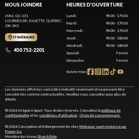
NOUS JOINDRE
HEURES D'OUVERTURE
2061, QC-131
Lundi
:
9h00 - 17h30
LOURDES-DE-JOLIETTE
, QUÉBEC
Mardi
:
9h00 - 17h30
J0K 1K0
Mercredi
:
9h00 - 17h30
ITINÉRAIRE
Jeudi
:
9h00 - 18h00
Vendredi
:
9h00 - 18h00
450 752-2201
Samedi
:
Fermé
Dimanche
:
Fermé
Suivez-nous
Les données affichées sont à titre indicatif seulement et ne peuvent être
considérées comme contractuelles. Veuillez nous consulter pour plus de
détails.
© 2026 Grégoire Sport. Tous droits réservés. Consultez la
politique de
confidentialité
et les
conditions d'utilisation
.
Choix de consentement.
© 2026 Conception et hébergement de sites
Web pour sport motorisé par
Power Go
.
Membre du réseau
Shop A Ride
.