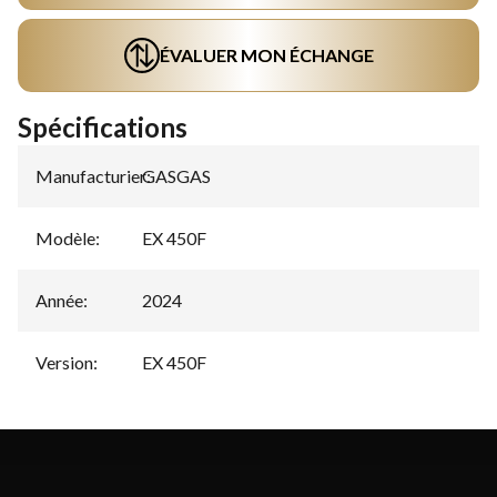
ÉVALUER MON ÉCHANGE
Spécifications
Manufacturier
GASGAS
:
Modèle
:
EX 450F
Année
:
2024
Version
:
EX 450F