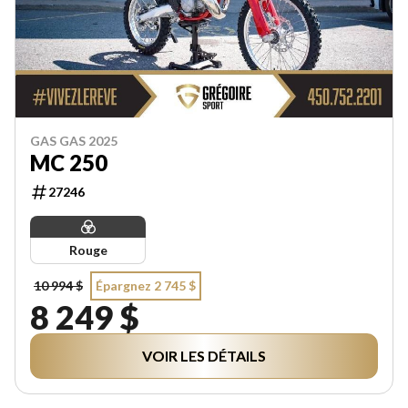
GAS GAS 2025
MC 250
27246
Rouge
10 994 $
Épargnez 2 745 $
8 249 $
VOIR LES DÉTAILS