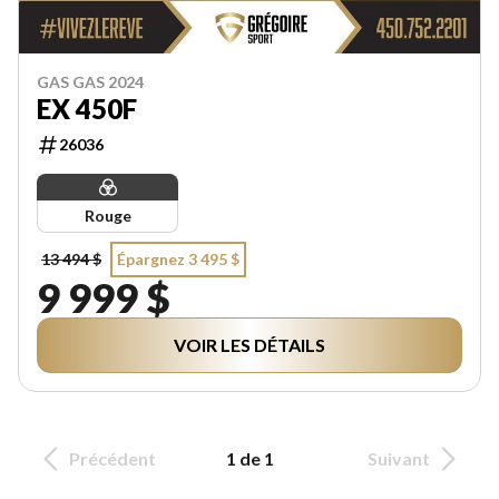
GAS GAS 2024
EX 450F
26036
Rouge
13 494 $
Épargnez 3 495 $
9 999 $
VOIR LES DÉTAILS
Précédent
1 de 1
Suivant