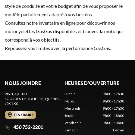
style de conduite et votre budget afin de vous proposer le
modèle parfaitement adapté à vos besoins.
Consultez notre inventaire en ligne pour découvrir nos
motocyclettes GasGas disponibles et trouvez la moto qui
correspond à vos objectifs.
Repoussez vos limites avec la performance GasGas.
NOUS JOINDRE
HEURES D'OUVERTURE
2061, QC-131
Lundi
:
9h00 - 17h30
LOURDES-DE-JOLIETTE
, QUÉBEC
Mardi
:
9h00 - 17h30
J0K 1K0
Mercredi
:
9h00 - 17h30
ITINÉRAIRE
Jeudi
:
9h00 - 18h00
Vendredi
:
9h00 - 18h00
450 752-2201
Samedi
:
Fermé