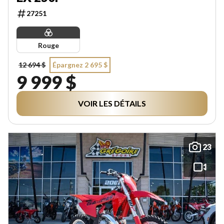
27251
Rouge
12 694 $
Épargnez 2 695 $
9 999 $
VOIR LES DÉTAILS
23