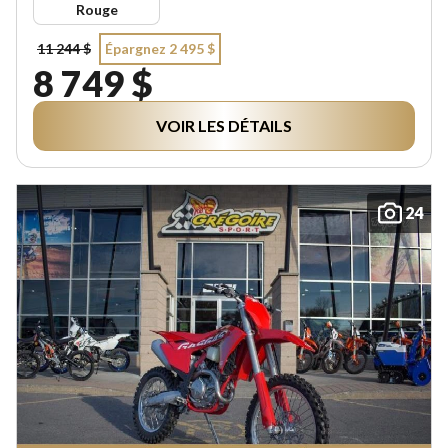
Rouge
11 244 $
Épargnez 2 495 $
8 749 $
VOIR LES DÉTAILS
24