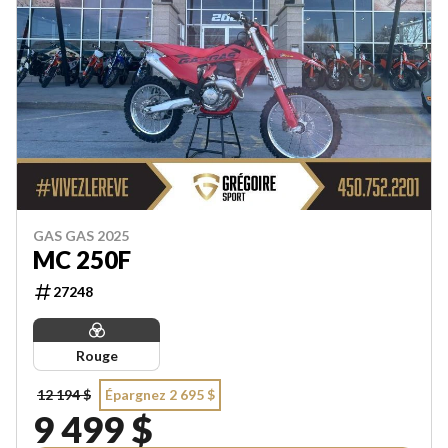
GAS GAS 2025
MC 250F
27248
Rouge
12 194 $
Épargnez 2 695 $
9 499 $